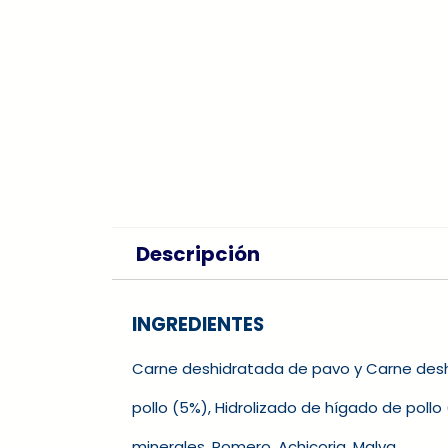
Descripción
INGREDIENTES
Carne deshidratada de pavo y Carne deshid
pollo (5%), Hidrolizado de hígado de pol
minerales, Romero, Achicoria, Malva.