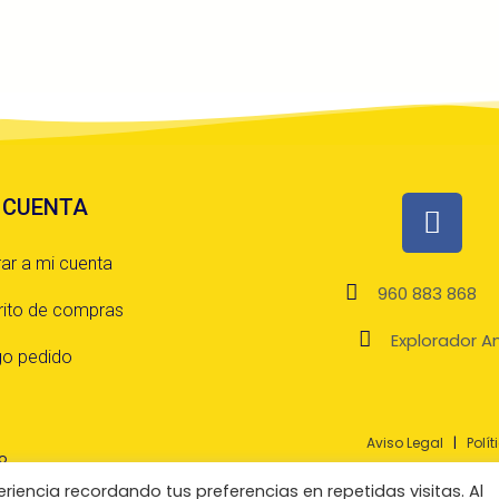
 CUENTA
rar a mi cuenta
960 883 868
rito de compras
Explorador An
o pedido
Aviso Legal
|
Polí
© Cachorris 20
riencia recordando tus preferencias en repetidas visitas. Al